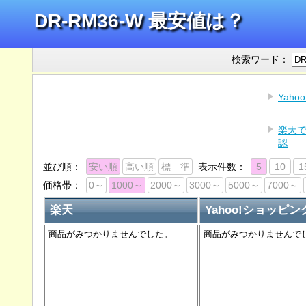
DR-RM36-W 最安値は？
検索ワード：
Yah
楽天で
認
並び順：
安い順
高い順
標 準
表示件数：
5
10
1
価格帯：
0～
1000～
2000～
3000～
5000～
7000～
楽天
Yahoo!ショッピン
商品がみつかりませんでした。
商品がみつかりませんで