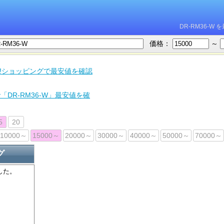
DR-RM36-
価格：
～
oo!ショッピングで最安値を確認
「DR-RM36-W」最安値を確
5
20
10000～
15000～
20000～
30000～
40000～
50000～
70000～
グ
した。