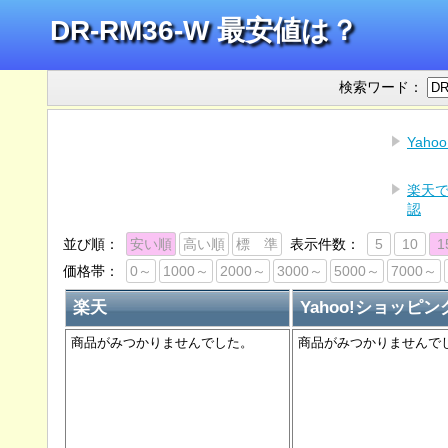
DR-RM36-W 最安値は？
検索ワード：
Yah
楽天で
認
並び順：
安い順
高い順
標 準
表示件数：
5
10
1
価格帯：
0～
1000～
2000～
3000～
5000～
7000～
楽天
Yahoo!ショッピン
商品がみつかりませんでした。
商品がみつかりませんで