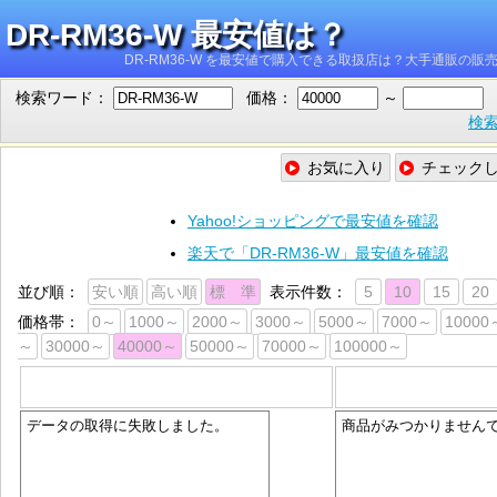
DR-RM36-W 最安値は？
DR-RM36-W を最安値で購入できる取扱店は？大手通販の
検索ワード：
価格：
～
検索
お気に入り
チェック
Yahoo!ショッピングで最安値を確認
楽天で「DR-RM36-W」最安値を確認
並び順：
安い順
高い順
標 準
表示件数：
5
10
15
20
価格帯：
0～
1000～
2000～
3000～
5000～
7000～
10000
～
30000～
40000～
50000～
70000～
100000～
Yahoo!ショッピング
楽天
データの取得に失敗しました。
商品がみつかりません