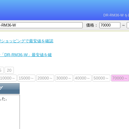
DR-RM36-
価格：
～
oo!ショッピングで最安値を確認
「DR-RM36-W」最安値を確
5
20
10000～
15000～
20000～
30000～
40000～
50000～
70000～
グ
した。