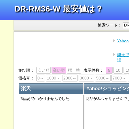
DR-RM36-W 最安値は？
検索ワード：
Yah
楽天で
認
並び順：
安い順
高い順
標 準
表示件数：
5
10
1
価格帯：
0～
1000～
2000～
3000～
5000～
7000～
楽天
Yahoo!ショッピン
商品がみつかりませんでした。
商品がみつかりませんで