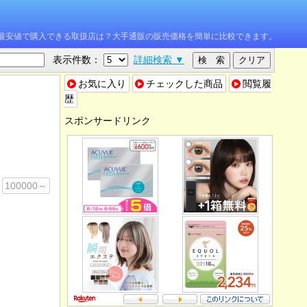
W を最安値で購入できる取扱店は？大手通販の販売価格を簡単に比較できます。
表示件数：
詳細検索 ▼
お気に入り
チェックした商品
閲覧履
歴
スポンサードリンク
100000～