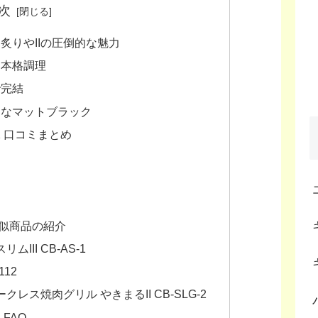
次
炙りやIIの圧倒的な魅力
る本格調理
で完結
ュなマットブラック
-2 口コミまとめ
似商品の紹介
III CB-AS-1
12
レス焼肉グリル やきまるII CB-SLG-2
 FAQ