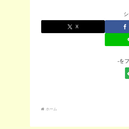
シ
X
-を
ホーム